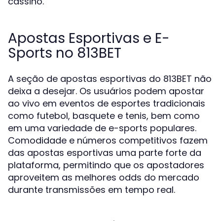
cassino.
Apostas Esportivas e E-
Sports no 813BET
A seção de apostas esportivas do 813BET não
deixa a desejar. Os usuários podem apostar
ao vivo em eventos de esportes tradicionais
como futebol, basquete e tenis, bem como
em uma variedade de e-sports populares.
Comodidade e números competitivos fazem
das apostas esportivas uma parte forte da
plataforma, permitindo que os apostadores
aproveitem as melhores odds do mercado
durante transmissões em tempo real.