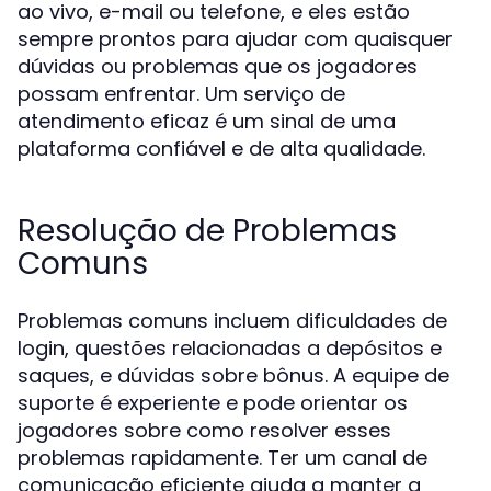
ao vivo, e-mail ou telefone, e eles estão
sempre prontos para ajudar com quaisquer
dúvidas ou problemas que os jogadores
possam enfrentar. Um serviço de
atendimento eficaz é um sinal de uma
plataforma confiável e de alta qualidade.
Resolução de Problemas
Comuns
Problemas comuns incluem dificuldades de
login, questões relacionadas a depósitos e
saques, e dúvidas sobre bônus. A equipe de
suporte é experiente e pode orientar os
jogadores sobre como resolver esses
problemas rapidamente. Ter um canal de
comunicação eficiente ajuda a manter a