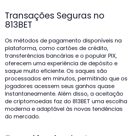
Transações Seguras no
813BET
Os métodos de pagamento disponíveis na
plataforma, como cartões de crédito,
transferências bancárias e o popular PIX,
oferecem uma experiência de depósito e
saque muito eficiente. Os saques são
processados em minutos, permitindo que os
jogadores acessem seus ganhos quase
instantaneamente. Além disso, a aceitação
de criptomoedas faz do 813BET uma escolha
moderna e adaptável às novas tendências
do mercado.